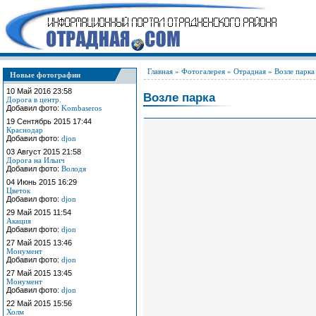
Главная
»
Фотогалерея
»
Отрадная
» Возле парка
Новые фотографии
10 Май 2016 23:58
Возле парка
Дорога в центр.
Добавил фото:
Kombaseros
19 Сентябрь 2015 17:44
Краснодар
Добавил фото:
djon
03 Август 2015 21:58
Дорога на Ильич
Добавил фото:
Володя
04 Июнь 2015 16:29
Цветок
Добавил фото:
djon
29 Май 2015 11:54
Акация
Добавил фото:
djon
27 Май 2015 13:46
Монумент
Добавил фото:
djon
27 Май 2015 13:45
Монумент
Добавил фото:
djon
22 Май 2015 15:56
Холм