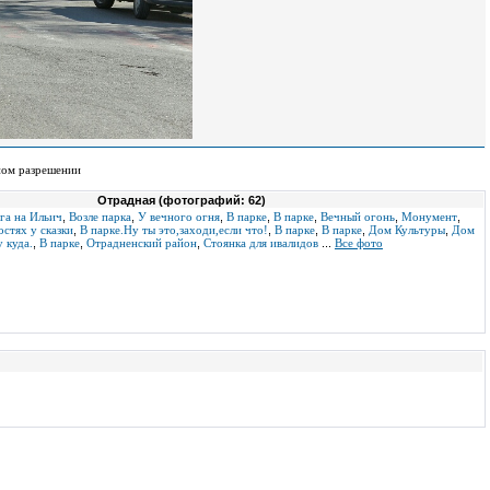
ном разрешении
Отрадная (фотографий: 62)
га на Ильич
,
Возле парка
,
У вечного огня
,
В парке
,
В парке
,
Вечный огонь
,
Монумент
,
остях у сказки
,
В парке.Ну ты это,заходи,если что!
,
В парке
,
В парке
,
Дом Культуры
,
Дом
 куда.
,
В парке
,
Отрадненский район
,
Стоянка для ивалидов
...
Все фото