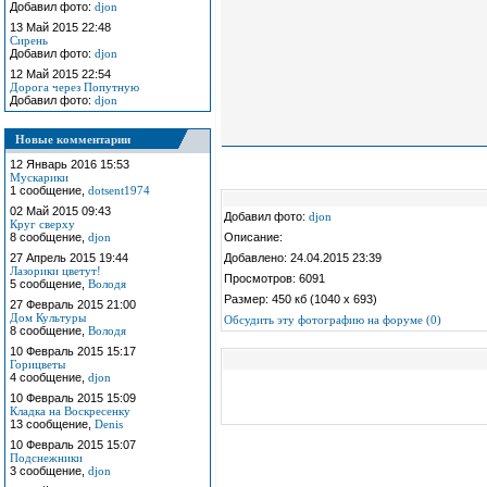
Добавил фото:
djon
13 Май 2015 22:48
Сирень
Добавил фото:
djon
12 Май 2015 22:54
Дорога через Попутную
Добавил фото:
djon
Новые комментарии
12 Январь 2016 15:53
Мускарики
1 сообщение,
dotsent1974
02 Май 2015 09:43
Добавил фото:
djon
Круг сверху
8 сообщение,
djon
Описание:
27 Апрель 2015 19:44
Добавлено: 24.04.2015 23:39
Лазорики цветут!
Просмотров: 6091
5 сообщение,
Володя
Размер: 450 кб (1040 x 693)
27 Февраль 2015 21:00
Дом Культуры
Обсудить эту фотографию на форуме (0)
8 сообщение,
Володя
10 Февраль 2015 15:17
Горицветы
4 сообщение,
djon
10 Февраль 2015 15:09
Кладка на Воскресенку
13 сообщение,
Denis
10 Февраль 2015 15:07
Подснежники
3 сообщение,
djon