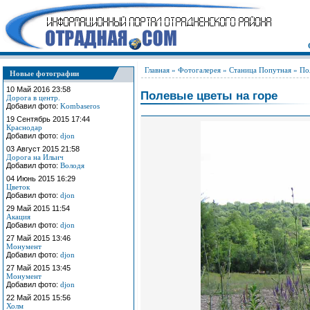
Главная
»
Фотогалерея
»
Станица Попутная
» Пол
Новые фотографии
10 Май 2016 23:58
Полевые цветы на горе
Дорога в центр.
Добавил фото:
Kombaseros
19 Сентябрь 2015 17:44
Краснодар
Добавил фото:
djon
03 Август 2015 21:58
Дорога на Ильич
Добавил фото:
Володя
04 Июнь 2015 16:29
Цветок
Добавил фото:
djon
29 Май 2015 11:54
Акация
Добавил фото:
djon
27 Май 2015 13:46
Монумент
Добавил фото:
djon
27 Май 2015 13:45
Монумент
Добавил фото:
djon
22 Май 2015 15:56
Холм