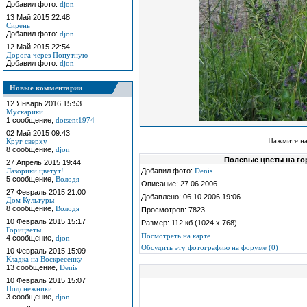
Добавил фото:
djon
13 Май 2015 22:48
Сирень
Добавил фото:
djon
12 Май 2015 22:54
Дорога через Попутную
Добавил фото:
djon
Новые комментарии
12 Январь 2016 15:53
Мускарики
1 сообщение,
dotsent1974
02 Май 2015 09:43
Нажмите на
Круг сверху
8 сообщение,
djon
Полевые цветы на го
27 Апрель 2015 19:44
Лазорики цветут!
Добавил фото:
Denis
5 сообщение,
Володя
Описание: 27.06.2006
27 Февраль 2015 21:00
Добавлено: 06.10.2006 19:06
Дом Культуры
8 сообщение,
Володя
Просмотров: 7823
10 Февраль 2015 15:17
Размер: 112 кб (1024 x 768)
Горицветы
Посмотреть на карте
4 сообщение,
djon
Обсудить эту фотографию на форуме (0)
10 Февраль 2015 15:09
Кладка на Воскресенку
13 сообщение,
Denis
10 Февраль 2015 15:07
Подснежники
3 сообщение,
djon